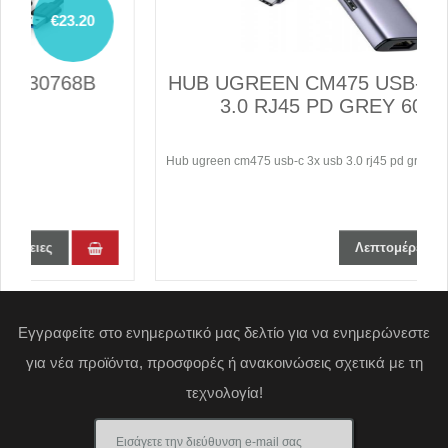
€31.70
HUB UGREEN CM475 USB-C 3x USB
3.0 RJ45 PD GREY 60600
Hub ugreen cm475 usb-c 3x usb 3.0 rj45 pd grey 60600.
Λεπτομέρειες
Εγγραφείτε στο ενημερωτικό μας δελτίο για να ενημερώνεστε
για νέα προϊόντα, προσφορές ή ανακοινώσεις σχετικά με τη
τεχνολογία!