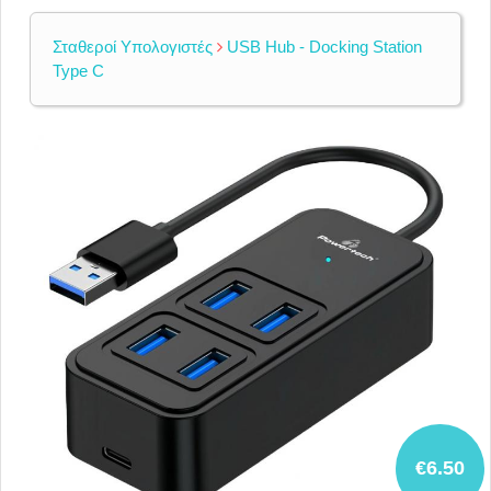
Σταθεροί Υπολογιστές
USB Hub - Docking Station
Type C
€6.50