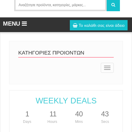
MENU
Το καλάθι σας είναι άδειο
ΚΑΤΗΓΟΡΙΕΣ ΠΡΟΙΟΝΤΩΝ
Toggle
navigation
WEEKLY DEALS
1
11
40
43
Days
Hours
Mins
Secs